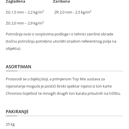
Zaglađena Zaribana
2
2
ZG 1,5 mm – 2,2 kg/m
ZR 2,0 mm - 2,5 kg/m
2
ZG 2,0 mm – 2,9 kg/m
Potrošnja ovisi o svojstvima podloge i o tehnici završne obrade
(točnu potrošnju potrebno utvrditi izradom referentnog polja na
objektu).
ASORTIMAN
Proizvodi se u bijeloj boji, a primjenom Top Mix sustava za
nijansiranje moguće je postići široki spektar nijansi iz ton karte
Chromos-Svjetlost te mnogih drugih ton karata prisutnih na tržištu.
PAKIRANJE
25 kg