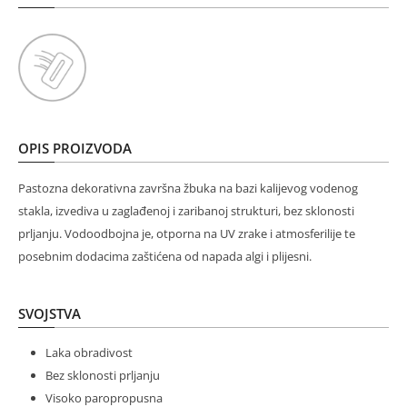
OPIS PROIZVODA
Pastozna dekorativna završna žbuka na bazi kalijevog vodenog
stakla, izvediva u zaglađenoj i zaribanoj strukturi, bez sklonosti
prljanju. Vodoodbojna je, otporna na UV zrake i atmosferilije te
posebnim dodacima zaštićena od napada algi i plijesni.
SVOJSTVA
Laka obradivost
Bez sklonosti prljanju
Visoko paropropusna