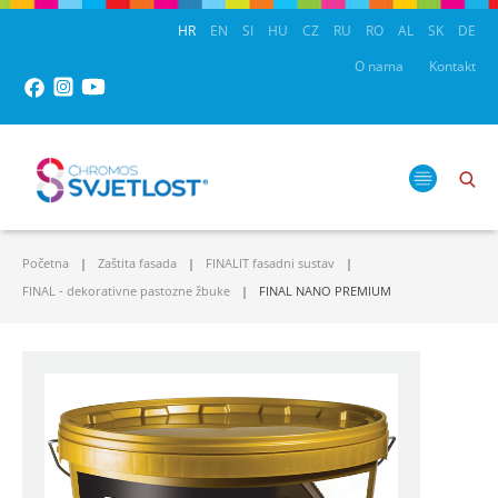
HR
EN
SI
HU
CZ
RU
RO
AL
SK
DE
O nama
Kontakt
Početna
Zaštita fasada
FINALIT fasadni sustav
FINAL - dekorativne pastozne žbuke
FINAL NANO PREMIUM