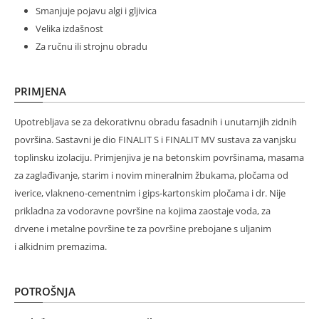
Smanjuje pojavu algi i gljivica
Velika izdašnost
Za ručnu ili strojnu obradu
PRIMJENA
Upotrebljava se za dekorativnu obradu fasadnih i unutarnjih zidnih
površina. Sastavni je dio FINALIT S i FINALIT MV sustava za vanjsku
toplinsku izolaciju. Primjenjiva je na betonskim površinama, masama
za zaglađivanje, starim i novim mineralnim žbukama, pločama od
iverice, vlakneno-cementnim i gips-kartonskim pločama i dr. Nije
prikladna za vodoravne površine na kojima zaostaje voda, za
drvene i metalne površine te za površine prebojane s uljanim
i alkidnim premazima.
POTROŠNJA